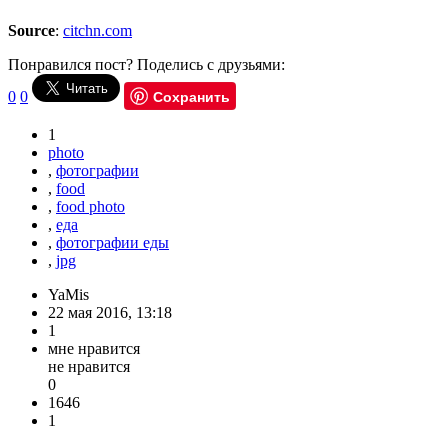
Source
:
citchn.com
Понравился пост? Поделись с друзьями:
Сохранить
0
0
1
photo
,
фотографии
,
food
,
food photo
,
еда
,
фотографии еды
,
jpg
YaMis
22 мая 2016, 13:18
1
мне нравится
не нравится
0
1646
1