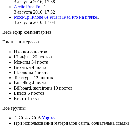
3 августа 2016, 17:38
Arctic Free Font
1
3 августа 2016, 17:32
Mockup IPhone 6s Plus и IPad Pro на пляже
1
3 августа 2016, 17:04
Весь эфир комментариев →
Группы интересов
Иконки
8 постов
Шрифты
20 постов
Мокапы
34 поста
Визитки
4 поста
Шаблоны
4 поста
Текстуры
12 постов
Branding
4 поста
Billboard, storefronts
10 постов
Effects
5 постов
Кисти
1 пост
Все группы →
© 2014 - 2016
Yagiro
При использовании материалов сайта, обязательна ссылка 