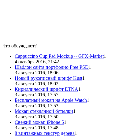
Что обсуждают?
Cappuccino Cup Psd Mockup ~ GFX-Market
1
4 октября 2016, 21:42
Шаблон сайта портфолио Free PSD
1
3 августа 2016, 18:06
Новый рукописный шрифт Kust
1
3 августа 2016, 18:02
Кириллический шрифт ETNA
1
3 августа 2016, 17:57
Бесплатный мокап на Apple Watch
1
3 августа 2016, 17:53
Мокап стеклянной бутылки
1
3 августа 2016, 17:50
Свежий мокап iPhone 5
1
3 августа 2016, 17:48
8 винтажных текстур дерева
1