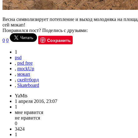
Весна символизирует потепление и выход молодняка на площади,
сей мокап!
Понравился пост? Поделись с друзьями:
Сохранить
0
0
1
psd
,
psd free
,
mockUp
,
мокап
,
скейтборд
,
Skateboard
YaMis
1 апреля 2016, 23:07
1
мне нравится
не нравится
0
3424
1