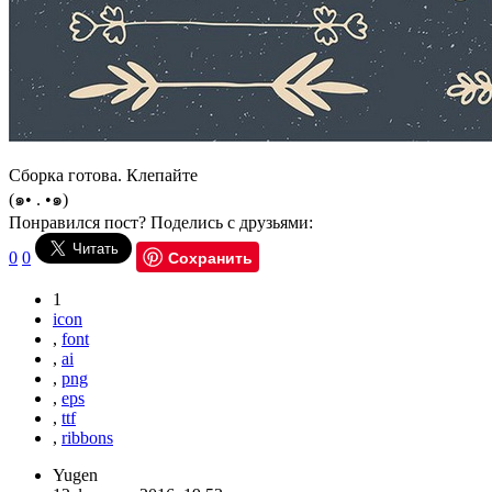
Сборка готова. Клепайте
(๑• . •๑)
Понравился пост? Поделись с друзьями:
Сохранить
0
0
1
icon
,
font
,
ai
,
png
,
eps
,
ttf
,
ribbons
Yugen