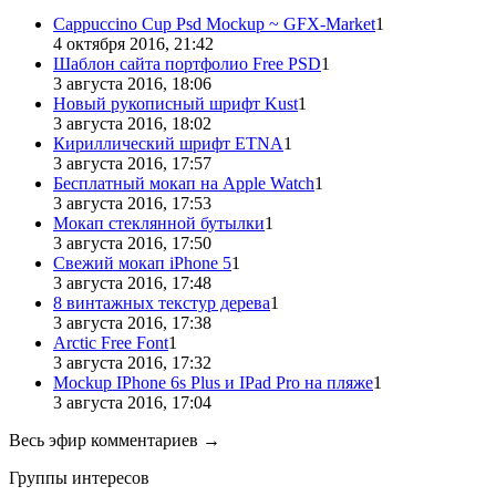
Cappuccino Cup Psd Mockup ~ GFX-Market
1
4 октября 2016, 21:42
Шаблон сайта портфолио Free PSD
1
3 августа 2016, 18:06
Новый рукописный шрифт Kust
1
3 августа 2016, 18:02
Кириллический шрифт ETNA
1
3 августа 2016, 17:57
Бесплатный мокап на Apple Watch
1
3 августа 2016, 17:53
Мокап стеклянной бутылки
1
3 августа 2016, 17:50
Свежий мокап iPhone 5
1
3 августа 2016, 17:48
8 винтажных текстур дерева
1
3 августа 2016, 17:38
Arctic Free Font
1
3 августа 2016, 17:32
Mockup IPhone 6s Plus и IPad Pro на пляже
1
3 августа 2016, 17:04
Весь эфир комментариев →
Группы интересов